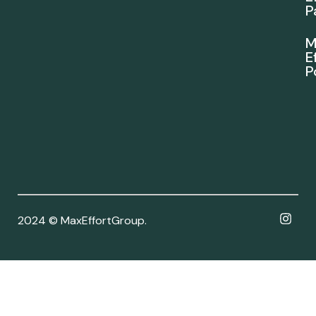
P
M
E
P
2024 © MaxEffortGroup.